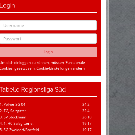
Login
Um dich einloggen zu können, müssen 'Funktionale
Cookies' gesetzt sein.
Cookie-Einstellungen ändern
Tabelle Regionsliga Süd
1. Peiner SG 04
34:2
2. TGJ Salzgitter
32:4
3. SV Stöckheim
26:10
4. 1. HC Salzgitter e.
19:17
5. SG Zweidorf/Bortfeld
19:17