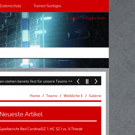
Datenschutz
Trainer/Sontiges
Login
Registrieren
ehen bereits fest für unsere Teams +++
+++ 26.07.2022: Es geht langsam wied
Home
Teams
Weibliche E
Galerie
Neueste Artikel
Spielbericht Red CardinalSZ 1.HC SZ I vs. V.Thiede