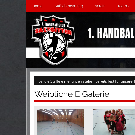
Home
Aufnahmeantrag
Verein
Teams
langsam wieder los, die Staffeleinteilungen stehen bereits fest für unsere Teams
Weibliche E Galerie