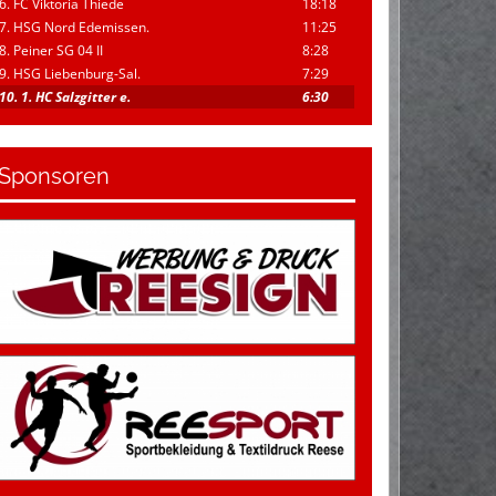
6. FC Viktoria Thiede
18:18
7. HSG Nord Edemissen.
11:25
8. Peiner SG 04 II
8:28
9. HSG Liebenburg-Sal.
7:29
10. 1. HC Salzgitter e.
6:30
Sponsoren