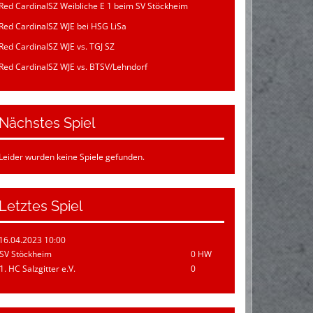
Red CardinalSZ Weibliche E 1 beim SV Stöckheim
Red CardinalSZ WJE bei HSG LiSa
Red CardinalSZ WJE vs. TGJ SZ
Red CardinalSZ WJE vs. BTSV/Lehndorf
Nächstes Spiel
Leider wurden keine Spiele gefunden.
Letztes Spiel
16.04.2023 10:00
SV Stöckheim
0 HW
1. HC Salzgitter e.V.
0