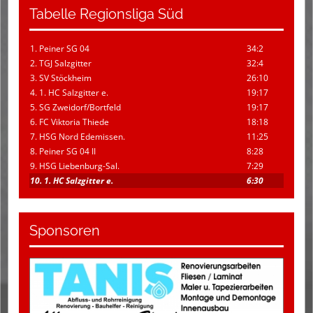
Tabelle Regionsliga Süd
1. Peiner SG 04
34:2
2. TGJ Salzgitter
32:4
3. SV Stöckheim
26:10
4. 1. HC Salzgitter e.
19:17
5. SG Zweidorf/Bortfeld
19:17
6. FC Viktoria Thiede
18:18
7. HSG Nord Edemissen.
11:25
8. Peiner SG 04 II
8:28
9. HSG Liebenburg-Sal.
7:29
10. 1. HC Salzgitter e.
6:30
Sponsoren