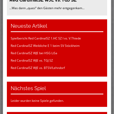
...Was dann „quasi“ den Gästen mehr entgegenkam...
Neueste Artikel
Spielbericht Red CardinalSZ 1.HC SZ I vs. V.Thiede
Red CardinalSZ Weibliche E 1 beim SV Stöckheim
Red CardinalSZ WJE bei HSG LiSa
Red CardinalSZ WJE vs. TGJ SZ
Red CardinalSZ WJE vs. BTSV/Lehndorf
Nächstes Spiel
Leider wurden keine Spiele gefunden.