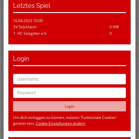
Letztes Spiel
16.04.2023 10:00
SV Stöckheim
0 HW
1. HC Salzgitter e.V.
0
Login
Um dich einloggen zu können, müssen 'Funktionale Cookies'
gesetzt sein.
Cookie-Einstellungen ändern